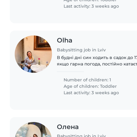
Last activity: 3 weeks ago
Olha
Babysitting job in Lviv
В будні дні син ходить в садок до 17
якщо гарна погода, постійно катаєт
грається в пісочниці. Любить грат
маю надію буде виконувати..
Number of children: 1
Age of children:
Toddler
Last activity: 3 weeks ago
Олена
Babysitting job in Lviv