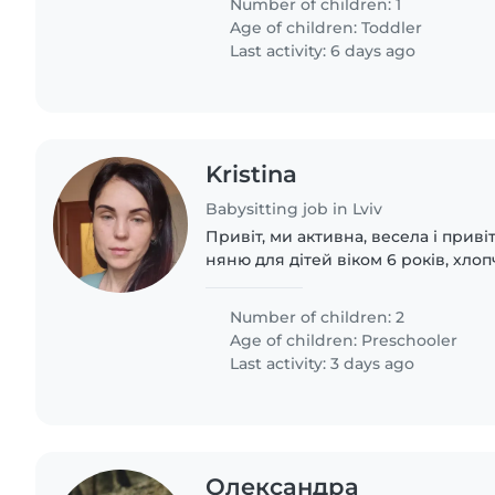
Number of children: 1
Age of children:
Toddler
Last activity: 6 days ago
Kristina
Babysitting job in Lviv
Привіт, ми активна, весела і приві
няню для дітей віком 6 років, хлопч
особливими потребами Рас і Рдуг. 
позитивні, тож няня потрібна..
Number of children: 2
Age of children:
Preschooler
Last activity: 3 days ago
Олександра