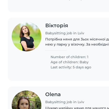
Вікторія
Babysitting job in Lviv
Потрібна няня для 3ьох місячної д
нею у парку у візочку. За необхід
покормити з пляшечки. Необхідно 
допомогу, якщо раптом поперхнетьс
Number of children: 1
Age of children:
Baby
Last activity: 5 days ago
Olena
Babysitting job in Lviv
Шукаю надійну няню для нашого м