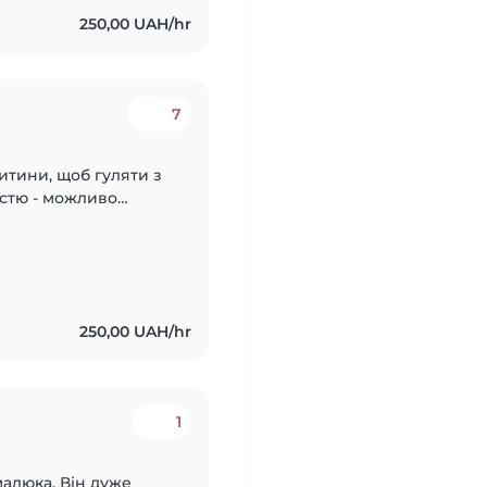
250,00 UAH/hr
7
итини, щоб гуляти з
ністю - можливо
також вміти надати
я...
250,00 UAH/hr
1
алюка. Він дуже