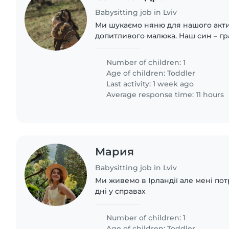
Babysitting job in Lviv
Ми шукаємо няню для нашого акти
допитливого малюка. Наш син – гр
любить нові ігри та цікаві прогул
няню, яка може допомогти з догляд
Number of children: 1
Age of children:
Toddler
Last activity: 1 week ago
Average response time: 11 hours
Мария
Babysitting job in Lviv
Ми живемо в Ірландії але мені пот
дні у справах
Number of children: 1
Age of children:
Toddler