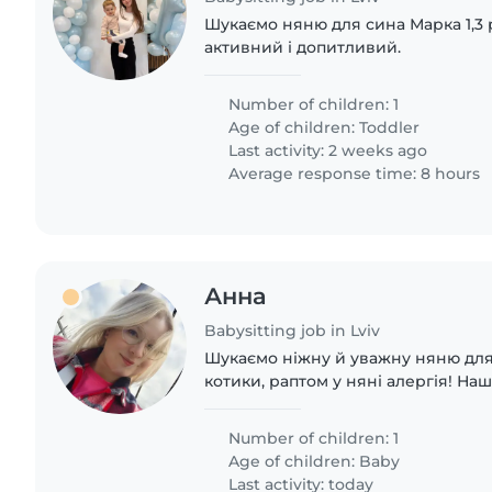
Шукаємо няню для сина Марка 1,3 р
активний і допитливий.
Number of children: 1
Age of children:
Toddler
Last activity: 2 weeks ago
Average response time: 8 hours
Анна
Babysitting job in Lviv
Шукаємо ніжну й уважну няню для
котики, раптом у няні алергія! Н
дружній і спокійний. З нетерпінн
знайомство!
Number of children: 1
Age of children:
Baby
Last activity: today