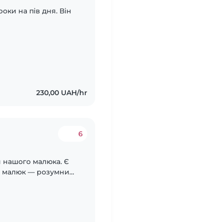
оки на пів дня. Він
230,00 UAH/hr
6
 нашого малюка. Є
аш малюк — розумний,
ям чекаємо на ваше