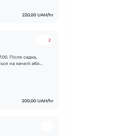
220,00 UAH/hr
2
.00. Після садка,
ься на качелі або
и у футбол. Вдома
200,00 UAH/hr