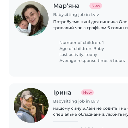
Мар'яна
New
Babysitting job in Lviv
Потребуємо няні для синочка Олекс
тривалий час з графіком 6 годин по б
дружна позитивна сім'я без шкід
чистоту в побуті. Від няні очікуємо:
Number of children: 1
Age of children:
Baby
Last activity: today
Average response time: 4 hours
Ірина
New
Babysitting job in Lviv
нашому сину 3,7,він не ходить і не
спеціальне обладнання. любить м
Льова,маємо кішку Кокосю,дуже т
прогулянки на свіжому повітрі,а ще