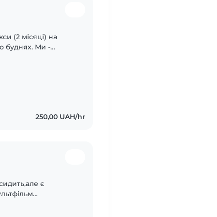
и (2 місяці) на
уднях. Ми -
ливих звичок. Любимо
..
250,00 UAH/hr
 сидить,але є
ультфільм
актикльний.любить
 дорогу..