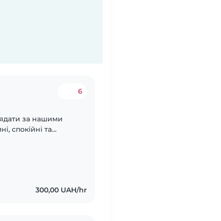
6
лядати за нашими
і, спокійні та
 яка може готувати
вами..
300,00 UAH/hr