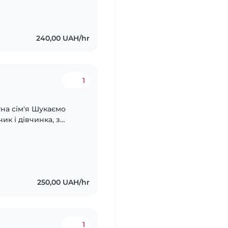
240,00 UAH/hr
1
тна сім'я Шукаємо
ик і дівчинка, з
Діти дуже активні і
250,00 UAH/hr
1