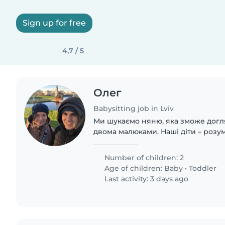
Sign up for free
4,7 / 5
Олег
Babysitting job in Lviv
Ми шукаємо няню, яка зможе дог
двома малюками. Наші діти – розумн
лагідні малюки. Ми шукаємо няню,
їжу, допомагати з домашніми спра
Number of children: 2
Age of children:
Baby
•
Toddler
Last activity: 3 days ago