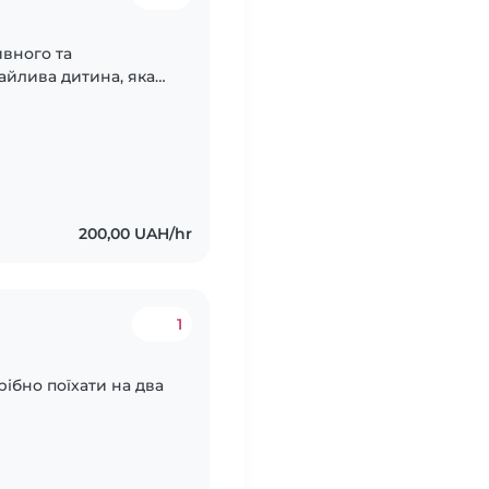
вного та
айлива дитина, яка
янки. Ми шукаємо
ом, іграми,..
200,00 UAH/hr
1
рібно поїхати на два