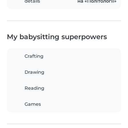
details
на «Політології»
My babysitting superpowers
Crafting
Drawing
Reading
Games