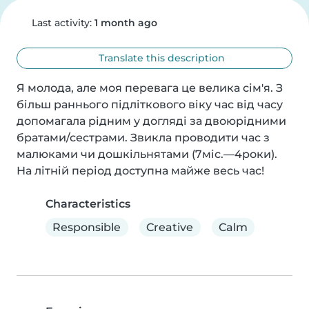
Last activity:
1 month ago
Translate this description
Я молода, але моя перевага це велика сім'я. З 
більш раннього підліткового віку час від часу 
допомагала рідним у догляді за двоюрідними 
братами/сестрами. Звикла проводити час з 
малюками чи дошкільнятами (7міс.—4роки). 
На літній період доступна майже весь час!
Characteristics
Responsible
Creative
Calm