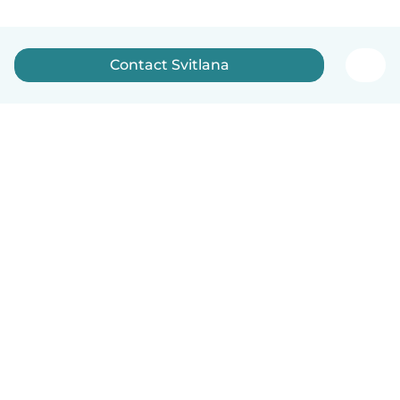
Contact Svitlana
English
How it works
Help
Terms & Privacy
Pricing
Company details
Babysits for Work
Community standards